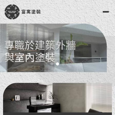
塗裝的專家
專職於建築外牆
賦予建築新生命
與室內塗裝