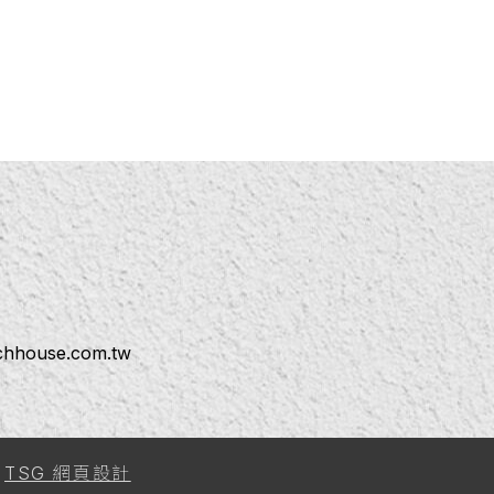
ichhouse.com.tw
y
TSG 網頁設計