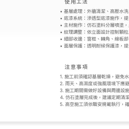
使用工法
• 基層處理：外牆清潔、高壓水
• 底漆系統：滲透型底漆施作，
• 主材施作：仿石塗料分層噴塗
• 紋理調整：依立面設計控制顆
• 細部收邊：窗框、轉角、線板
• 面層保護：透明耐候保護漆，
注意事項
1. 施工前須確認基層乾燥，避免
2. 雨天、高濕度或強風環境下應
3. 施工期間需做好設備與周邊設
4. 仿石塗層完成後，建議定期清
5. 高空施工須依職安規範執行，