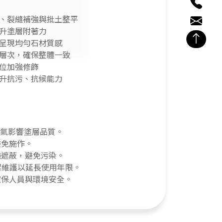
洗、裂縫補強與批土整平
提升塗層附著力
，呈現均勻石材質感
粒層次，確保整體一致
部位加強修飾
提升抗污、抗候能力
水氣影響塗層品質。
避免施作。
施遮蔽，避免污染。
潔維護以延長使用年限。
確保人員與環境安全。