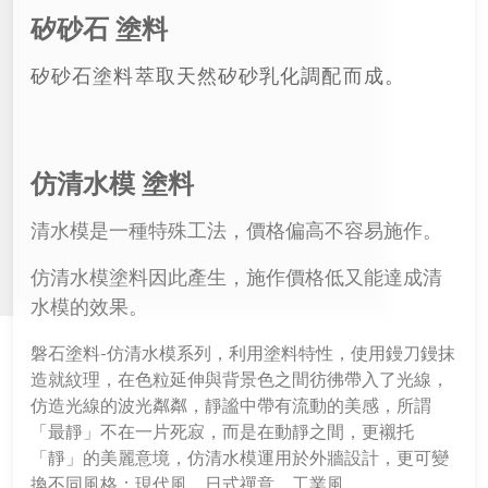
矽砂石 塗料
矽砂石塗料萃取天然矽砂乳化調配而成。
仿清水模 塗料
清水模是一種特殊工法，價格偏高不容易施作
。
仿清水模塗料因此產生，施作價格低又能達成清
水模的效果。
磐石塗料-仿清水模系列，利用塗料特性，使用鏝刀鏝抹
造就紋理，在色粒延伸與背景色之間彷彿帶入了光線，
仿造光線的波光粼粼，靜謐中帶有流動的美感，所謂
「最靜」不在一片死寂，而是在動靜之間，更襯托
「靜」的美麗意境，仿清水模運用於外牆設計，更可變
換不同風格：現代風、日式禪意、工業風。